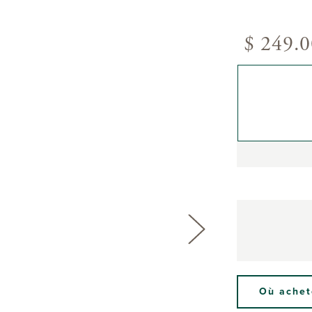
$ 249.
Où achet