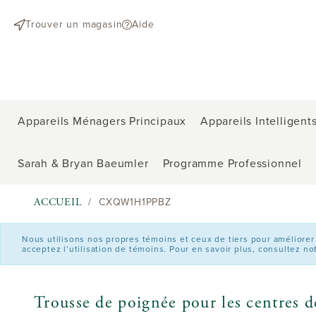
text.skipToContent
text.skipToNavigation
Trouver un magasin
Aide
Appareils Ménagers Principaux
Appareils Intelligent
Sarah & Bryan Baeumler
Programme Professionnel
ACCUEIL
CXQW1H1PPBZ
Nous utilisons nos propres témoins et ceux de tiers pour améliorer vo
acceptez l’utilisation de témoins. Pour en savoir plus, consultez no
Trousse de poignée pour les centres 