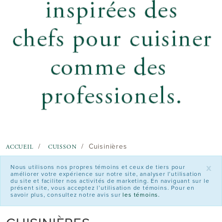
Cuisinières
ACCUEIL
CUISSON
x
Nous utilisons nos propres témoins et ceux de tiers pour
améliorer votre expérience sur notre site, analyser l’utilisation
du site et faciliter nos activités de marketing. En naviguant sur le
présent site, vous acceptez l’utilisation de témoins. Pour en
savoir plus, consultez notre avis sur
les témoins.