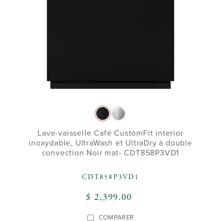
Lave-vaisselle Café CustomFit interior
inoxydable, UltraWash et UltraDry à double
convection Noir mat- CDT858P3VD1
CDT858P3VD1
$ 2,399.00
COMPARER