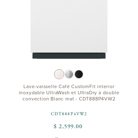
Lave-vaisselle Café CustomFit interior
inoxydable UltraWash et UltraDry à double
convection Blanc mat - CDT888P4VW2
CDT888P4VW2
$ 2,599.00