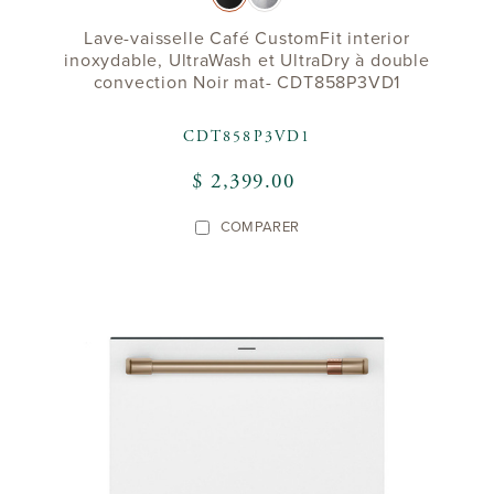
Lave-vaisselle Café CustomFit interior
inoxydable, UltraWash et UltraDry à double
convection Noir mat- CDT858P3VD1
CDT858P3VD1
$ 2,399.00
COMPARER